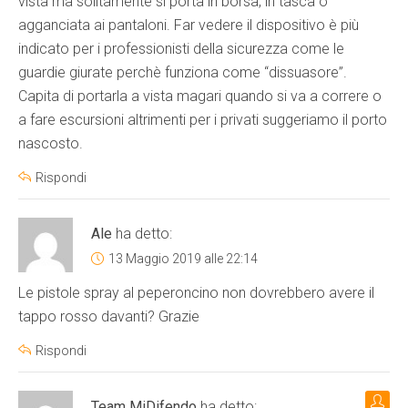
vista ma solitamente si porta in borsa, in tasca o
agganciata ai pantaloni. Far vedere il dispositivo è più
indicato per i professionisti della sicurezza come le
guardie giurate perchè funziona come “dissuasore”.
Capita di portarla a vista magari quando si va a correre o
a fare escursioni altrimenti per i privati suggeriamo il porto
nascosto.
Rispondi
Ale
ha detto:
13 Maggio 2019 alle 22:14
Le pistole spray al peperoncino non dovrebbero avere il
tappo rosso davanti? Grazie
Rispondi
Team MiDifendo
ha detto: