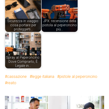
Sicurezza in viaggio:
JPX: recensione della
cosa portare per
pistola al peperoncino
proteggerti…
più…
Spray al Peperoncino:
Dove Comprarlo, È
Legale in…
cassazione
legge italiana
pistole al peperoncino
reato