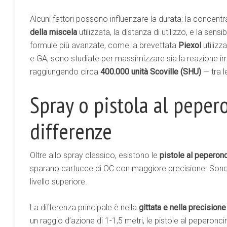
Alcuni fattori possono influenzare la durata: la concent
della miscela
utilizzata, la distanza di utilizzo, e la sens
formule più avanzate, come la brevettata
Piexol
utilizz
e GA, sono studiate per massimizzare sia la reazione im
raggiungendo circa
400.000 unità Scoville (SHU)
— tra l
Spray o pistola al peper
differenze
Oltre allo spray classico, esistono le
pistole al peperon
sparano cartucce di OC con maggiore precisione. Sono i
livello superiore.
La differenza principale è nella
gittata e nella precisione
un raggio d’azione di 1-1,5 metri, le pistole al peperonci