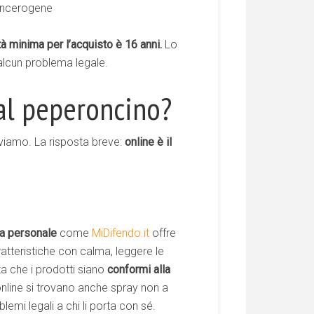
ancerogene
tà minima per l’acquisto è 16 anni.
Lo
 alcun problema legale.
al peperoncino?
viamo. La risposta breve:
online è il
a personale
come
MiDifendo.it
offre
ratteristiche con calma, leggere le
zza che i prodotti siano
conformi alla
online si trovano anche spray non a
emi legali a chi li porta con sé.