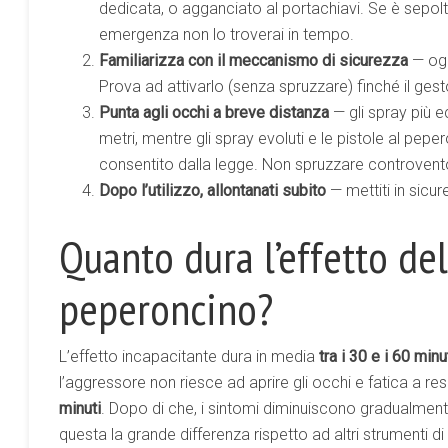
dedicata, o agganciato al portachiavi. Se è sepolto
emergenza non lo troverai in tempo.
Familiarizza con il meccanismo di sicurezza
— ogn
Prova ad attivarlo (senza spruzzare) finché il ges
Punta agli occhi a breve distanza
— gli spray più 
metri, mentre gli spray evoluti e le pistole al pep
consentito dalla legge. Non spruzzare controvent
Dopo l’utilizzo, allontanati subito
— mettiti in sicur
Quanto dura l’effetto del
peperoncino?
L’effetto incapacitante dura in media
tra i 30 e i 60 minu
l’aggressore non riesce ad aprire gli occhi e fatica a re
minuti
. Dopo di che, i sintomi diminuiscono gradualmen
questa la grande differenza rispetto ad altri strumenti di