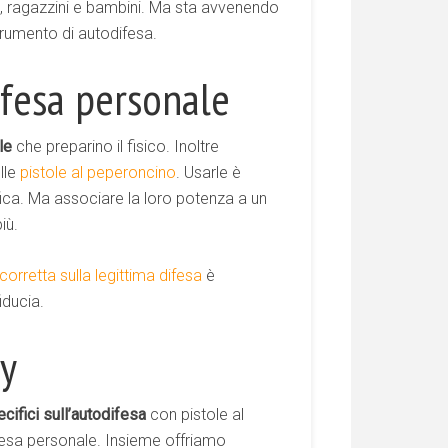
ne, ragazzini e bambini. Ma sta avvenendo
trumento di autodifesa.
ifesa personale
le
che preparino il fisico. Inoltre
lle
pistole al peperoncino
. Usarle è
ica. Ma associare la loro potenza a un
iù.
orretta sulla legittima difesa
è
iducia.
y
cifici sull’autodifesa
con pistole al
fesa personale. Insieme offriamo