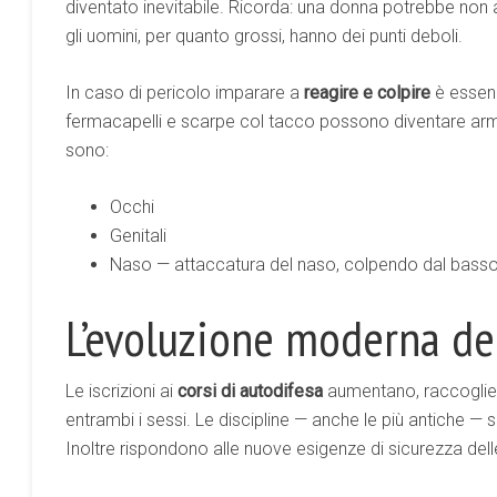
diventato inevitabile. Ricorda: una donna potrebbe non a
gli uomini, per quanto grossi, hanno dei punti deboli.
In caso di pericolo imparare a
reagire e colpire
è essenz
fermacapelli e scarpe col tacco possono diventare armi 
sono:
Occhi
Genitali
Naso — attaccatura del naso, colpendo dal basso 
L’evoluzione moderna del
Le iscrizioni ai
corsi di autodifesa
aumentano, raccogliend
entrambi i sessi. Le discipline — anche le più antiche — 
Inoltre rispondono alle nuove esigenze di sicurezza del