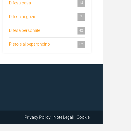
Difesa casa
14
Difesa negozio
7
Difesa personale
42
Pistole al peperoncino
32
Privacy Policy
Note Legali
Cookie