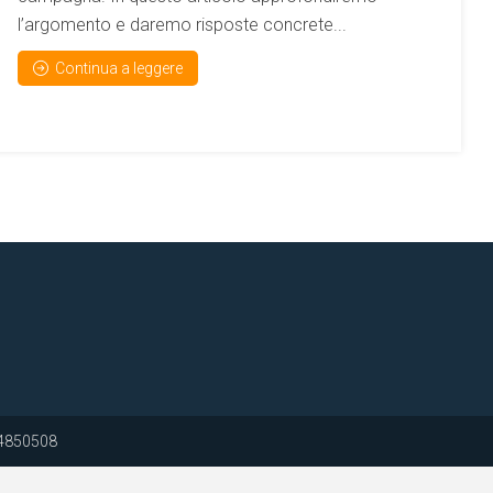
l’argomento e daremo risposte concrete...
Continua a leggere
274850508